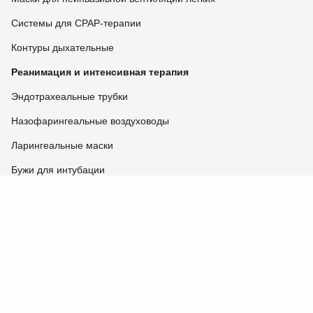
Системы для CPAP-терапии
Контуры дыхательные
Реанимация и интенсивная терапия
Эндотрахеальные трубки
Назофарингеальные воздуховоды
Ларингеальные маски
Бужи для интубации
Трахеостомические трубки
Изделия для прон-позиции
Общебольничные изделия
Инъекционные шприцы
О компании.