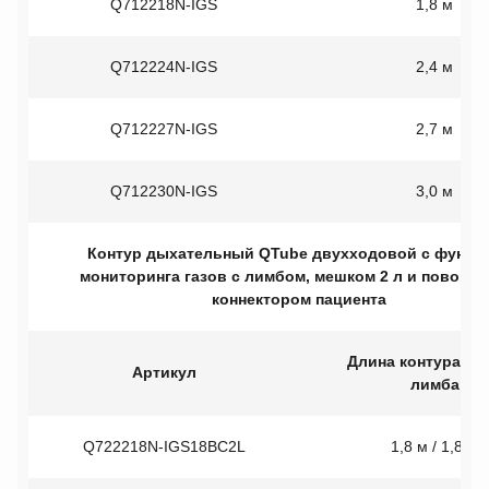
Q712218N-IGS
1,8 м
Q712224N-IGS
2,4 м
Q712227N-IGS
2,7 м
Q712230N-IGS
3,0 м
Контур дыхательный QTube двухходовой с функц
мониторинга газов с лимбом, мешком 2 л и поворо
коннектором пациента
Длина контура / Д
Артикул
лимба
Q722218N-IGS18BC2L
1,8 м / 1,8 м