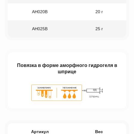
AH020B
20 г
AH025B
25 г
Повязка в форме аморфного гидрогеля в
шприце
Артикул
Вес