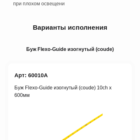
при плохом освещени
Варианты исполнения
Буж Fleхo-Guide изогнутый (coude)
Арт: 60010A
Буж Fleхo-Guide изогнутый (coude) 10ch x
600мм