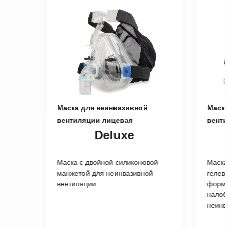
Маска для неинвазивной
Маска
вентиляции лицевая
венти
Deluxe
Маска с двойной силиконовой
Маска
манжетой для неинвазивной
гелев
вентиляции
формы
налоб
неинв