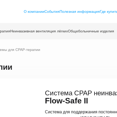
О компании
События
Полезная информация
Где купит
ерапия
Неинвазивная вентиляция лёгких
Общебольничные изделия
емы для CPAP-терапии
пии
Система CPAP неинва
Flow-Safe II
Система для поддержания постоянн