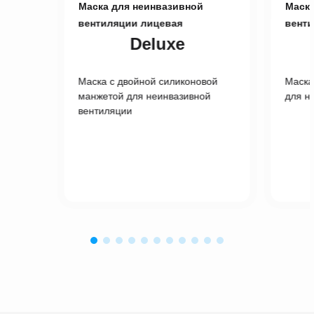
Маска для неинвазивной
Маска
вентиляции лицевая
венти
Deluxe
Маска с двойной силиконовой
Маска
манжетой для неинвазивной
для н
вентиляции